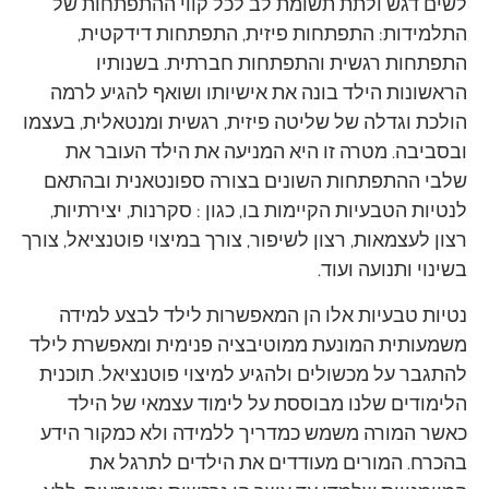
לשים דגש ולתת תשומת לב לכל קווי ההתפתחות של
התלמידות: התפתחות פיזית, התפתחות דידקטית,
התפתחות רגשית והתפתחות חברתית. בשנותיו
הראשונות הילד בונה את אישיותו ושואף להגיע לרמה
הולכת וגדלה של שליטה פיזית, רגשית ומנטאלית, בעצמו
ובסביבה. מטרה זו היא המניעה את הילד העובר את
שלבי ההתפתחות השונים בצורה ספונטאנית ובהתאם
לנטיות הטבעיות הקיימות בו, כגון : סקרנות, יצירתיות,
רצון לעצמאות, רצון לשיפור, צורך במיצוי פוטנציאל, צורך
בשינוי ותנועה ועוד.
נטיות טבעיות אלו הן המאפשרות לילד לבצע למידה
משמעותית המונעת ממוטיבציה פנימית ומאפשרת לילד
להתגבר על מכשולים ולהגיע למיצוי פוטנציאל. תוכנית
הלימודים שלנו מבוססת על לימוד עצמאי של הילד
כאשר המורה משמש כמדריך ללמידה ולא כמקור הידע
בהכרח. המורים מעודדים את הילדים לתרגל את