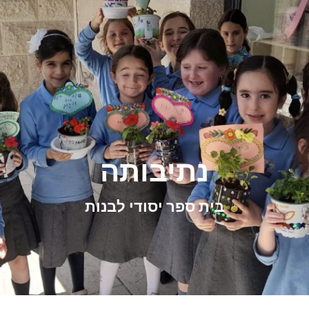
Netiv Hayeled Montessori
נתיבותה
בית ספר יסודי לבנות